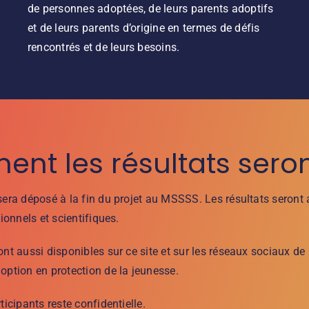
de personnes adoptées, de leurs parents adoptifs
et de leurs parents d’origine en termes de défis
rencontrés et de leurs besoins.
nt les résultats seron
 sera déposé à la fin du projet au MSSSS. Les résultats seront
tionnels et scientifiques.
ont aussi disponibles sur ce site et sur les réseaux sociaux de 
option en protection de la jeunesse.
ticipants reste confidentielle.