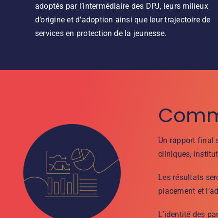
adoptés par l’intermédiaire des DPJ, leurs milieux
d’origine et d’adoption ainsi que leur trajectoire de
services en protection de la jeunesse.
Comme
Un rapport final
cliniques, institu
Les résultats ser
placement et l’ad
L’identité des par